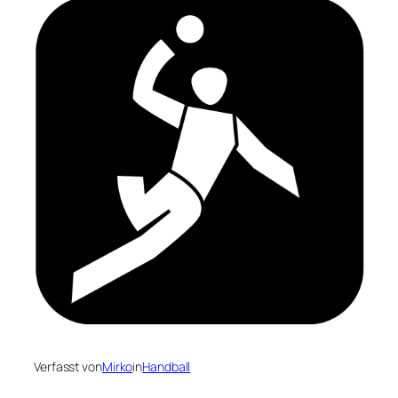
Verfasst von
Mirko
in
Handball