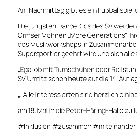
Am Nachmittag gibt es ein Fußballspiel 
Die jüngsten Dance Kids des SV werden 
Ormser Möhnen „More Generations“ ihre
des Musikworkshops in Zusammenarbeit 
Supersportler geehrt wird und sich all
„Egal ob mit Turnschuhen oder Rollstuh
SV Urmitz schon heute auf die 14. Aufla
„. Alle Interessierten sind herzlich einla
am 18. Mai in die Peter-Häring-Halle zu
#Inklusion #zusammen #miteinander 